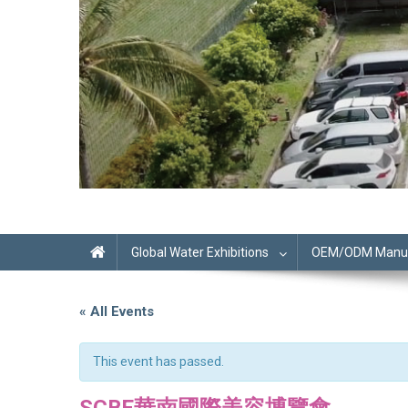
Global Water Exhibitions
OEM/ODM Manufa
« All Events
This event has passed.
SCBE華南國際美容博覽會