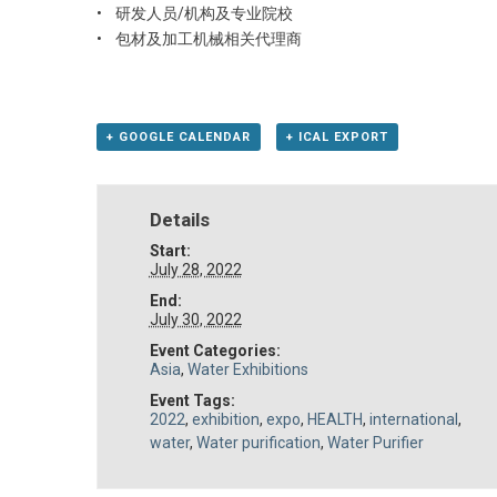
• 研发人员/机构及专业院校
• 包材及加工机械相关代理商
+ GOOGLE CALENDAR
+ ICAL EXPORT
Details
Start:
July 28, 2022
End:
July 30, 2022
Event Categories:
Asia
,
Water Exhibitions
Event Tags:
2022
,
exhibition
,
expo
,
HEALTH
,
international
,
water
,
Water purification
,
Water Purifier